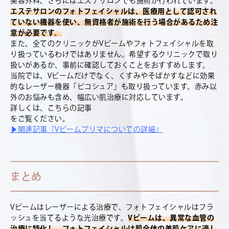
美容外科、さらにはエステサロンでも施術が行われています。
エステサロンのフォトフェイシャルは、医療用として認可され
ていない機器を使い、無資格者が施術を行う場合があるため注
意が必要です。
また、全てのクリニックがVビームやフォトフェイシャルを取
り扱っているわけではありません。希望するクリニックで取り
扱いがあるか、事前に確認しておくことをおすすめします。
当院では、Vビームだけでなく、くすみやそばかすなどに効果
的なレーザー機器「ピコシュア」も取り扱っています。赤み以
外のお悩みも含め、幅広い肌治療に対応しています。
詳しくは、こちらの記事
をご覧ください。
▶関連記事『Vビームプリマについての詳細』
まとめ
Vビームはレーザーによる治療で、フォトフェイシャルはフラ
ッシュを当てるような光治療です。
Vビームは、異常な血管の
治療に特化し、フォトフェイシャルは肌全体の美肌ケアに適し