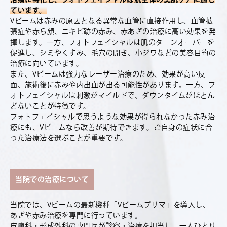
ています。
Vビームは赤みの原因となる異常な血管に直接作用し、血管拡
張症や赤ら顔、ニキビ跡の赤み、赤あざの治療に高い効果を発
揮します。一方、フォトフェイシャルは肌のターンオーバーを
促進し、シミやくすみ、毛穴の開き、小ジワなどの美容目的の
治療に向いています。
また、Vビームは強力なレーザー治療のため、効果が高い反
面、施術後に赤みや内出血が出る可能性があります。一方、フ
ォトフェイシャルは刺激がマイルドで、ダウンタイムがほとん
どないことが特徴です。
フォトフェイシャルで思うような効果が得られなかった赤み治
療にも、Vビームなら改善が期待できます。ご自身の症状に合
った治療法を選ぶことが重要です。
当院での治療について
当院では、Vビームの最新機種「Vビームプリマ」を導入し、
あざや赤み治療を専門に行っています。
皮膚科・形成外科の専門医が診察・治療を担当し、一人ひとり