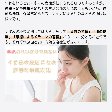
年齢を経るごとに多くの女性が悩まされる肌のくすみですが、
睡眠不足
や
栄養不足
などの生活習慣の乱れによるものから、
過
剰な洗顔
、
保湿不足
などスキンケアによるものなどその原因は
様々です。
くすみの種類に関しては大きく分けて
「角質の蓄積」「肌の乾
燥」「摩擦によるメラニンの蓄積」
この三つに分けることがで
き、それぞれ原因ごとに有効な治療法が異なります。