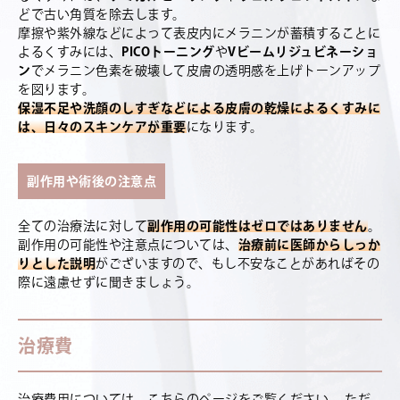
どで古い角質を除去します。
摩擦や紫外線などによって表皮内にメラニンが蓄積することに
よるくすみには、
PICOトーニング
や
Vビームリジュビネーショ
ン
でメラニン色素を破壊して皮膚の透明感を上げトーンアップ
を図ります。
保湿不足や洗顔のしすぎなどによる皮膚の乾燥によるくすみに
は、日々のスキンケアが重要
になります。
副作用や術後の注意点
全ての治療法に対して
副作用の可能性はゼロではありません
。
副作用の可能性や注意点については、
治療前に医師からしっか
りとした説明
がございますので、もし不安なことがあればその
際に遠慮せずに聞きましょう。
治療費
治療費用については、こちらのページをご覧ください。 ただ