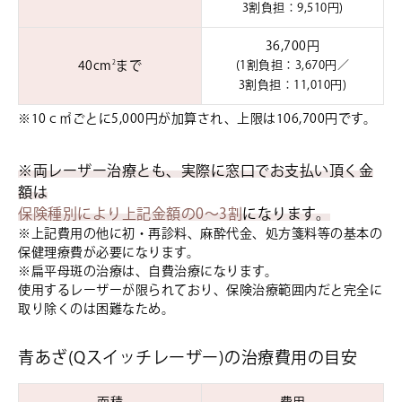
3割負担：9,510円)
36,700円
40cm
まで
(1割負担：3,670円／
2
3割負担：11,010円)
※10ｃ㎡ごとに5,000円が加算され、上限は106,700円です。
※両レーザー治療とも、実際に窓口でお支払い頂く金
額は
保険種別により上記金額の0～3割
になります。
※上記費用の他に初・再診料、麻酔代金、処方箋料等の基本の
保健理療費が必要になります。
※扁平母斑の治療は、自費治療になります。
使用するレーザーが限られており、保険治療範囲内だと完全に
取り除くのは困難なため。
青あざ(Qスイッチレーザー)の治療費用の目安