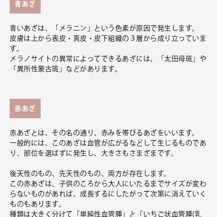
青あざ
青いあざは、「メラニン」という色素が原因で発生します。
皮膚は上から表皮・真皮・皮下組織の３層から成り立っていま
す。
メラノサイトの異常によってできるあざには、「太田母斑」や
「異所性蒙古斑」などがあります。
赤あざ
赤あざとは、その名の通り、赤みを帯びるあざをいいます。
一般的には、このあざは血管が広がるなどして生じるものであ
り、部位を選ばずに発生し、大きさもさまざまです。
後天性のもの、先天性のもの、両方が存在します。
この赤あざは、子供のころから大人にいたるまでサイズが変わ
らないものがあれば、成長するにしたがって次第に消えていく
ものもあります。
種類は大きく分けて「単純性血管腫」と「いちご状血管腫(乳