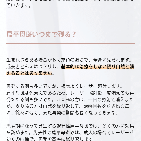
ていきます。
扁平母斑いつまで残る？
生まれつきある場合が多く茶色のあざで、全身に見られます。
成長とともにはっきりし、
基本的に治療をしない限り自然と消
えることはありません
。
再発する例も多いですが、根気よくレーザー照射します。
扁平母斑は色素斑であるため、レーザー照射後一度消えても再
発をする例も多いです。３０％の方は、一回の照射で消えます
が、６０％の方は再発を繰り返して、治療回数をかさねる毎
に、徐々に薄く、また再発の期間も長くなってきます。
思春期になって発生する遅発性扁平母斑では、多くの方に効果
を認めます。先天性の扁平母斑では、成人の場合でレーザーが
効くのは稀で、再発を高率に繰り返します。