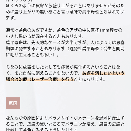
ほくろのように皮膚から盛り上がることはありませんがそのた
めに盛り上がりの無いあざと言う意味で扁平母斑と呼ばれてい
ます。
通常は茶色のあざですが、茶色のアザの中に直径1mm程度の
小さな黒い点が混在することもあります。
扁平母斑は、先天的なケースが大半ですが、人によっては思春
期頃に発生することもあります（遅発性扁平母斑：発生と同時
に毛が生えることも多い）。
ちなみに放置をしたとしても症状が悪化するということはな
く、また自然に消えることもないので、
あざを消したいという
場合は治療（レーザー治療）を行う
ことになります。
原因
なんらかの原因によりメラノサイトがメラニンを過剰に産生す
ることで、皮膚の浅いところでメラニンが増え、周囲の皮膚と
比較して茶色くみえるようになります。