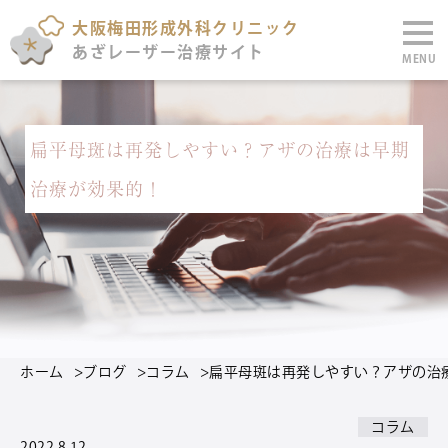
大阪梅田形成外科クリニック
あざレーザー治療サイト
MENU
扁平母斑は再発しやすい？アザの治療は早期
治療が効果的！
ホーム
>
ブログ
>
コラム
>
扁平母斑は再発しやすい？アザの治
コラム
2022.8.12