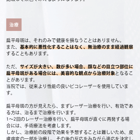
治療
扁平母斑は、それのみで健康を損なうことはありません。
また、
基本的に悪性化することはなく、無治療のまま経過観察
することもあります。
ただ、
サイズが大きい、数が多い場合、顔などの目立つ部位に
扁平母斑がある場合には、美容的な観点から治療対象
となるこ
とがあります。
当院では、従来より性能の良いピコレーザーを使用していま
す。
扁平母斑の方が見えたら、まずレーザー治療を行い、有効であ
る方は、治るまで治療を行います。
1～2回のレーザー治療を行い、扁平母斑が直ぐに再発する場
合には、手術療法を考慮します。
しかし、治療前の段階で効果を予想することは難しいため、皮
膚病変の一部を治療し、その後の反応をみながら適応を決定し