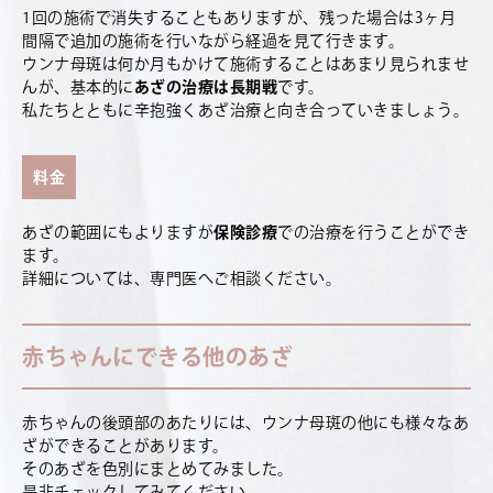
1回の施術で消失することもありますが、残った場合は3ヶ月
間隔で追加の施術を行いながら経過を見て行きます。
ウンナ母斑は何か月もかけて施術することはあまり見られませ
んが、基本的に
あざの治療は長期戦
です。
私たちとともに辛抱強くあざ治療と向き合っていきましょう。
料金
あざの範囲にもよりますが
保険診療
での治療を行うことができ
ます。
詳細については、専門医へご相談ください。
赤ちゃんにできる他のあざ
赤ちゃんの後頭部のあたりには、ウンナ母斑の他にも様々なあ
ざができることがあります。
そのあざを色別にまとめてみました。
是非チェックしてみてください。