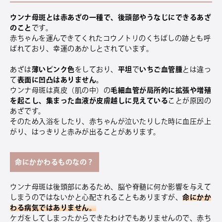
ウンナ母斑とは赤あざの一種で、後頭部やうなじにできるあざ
のこと
です。
赤ちゃんを運んできてくれたコウノトリのくちばしの跡とも呼
ばれており、幸運のあかしとされています。
あざは
薄いピンク色
をしており、
平坦
で
いちご血管腫
とは違っ
て
表面に凹凸はありません。
ウンナ母斑は真皮（肌の中）の
毛細血管が局所的に拡張や増殖
を起こし、集まった血液が皮膚越しに見えている
ことが原因の
あざです。
そのため入浴をしたり、赤ちゃんが泣いたりした時に血圧が上
がり、はっきりと赤みが出ることがあります。
命にかかわるものなの？
ウンナ母斑は後頭部にあるため、脳や脊髄に何か影響を与えて
しまうのではないかと心配されることもありますが、
命にかか
わる病気ではありません。
ケガをしてしまったからできたわけでもありませんので、赤ち