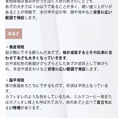
青色母斑は青みがかったほくろ状のあざのことです。
あざの大きさは１㎝以下であることが多く、硬い盛り上がりが
あることが特徴で、手の甲や足の甲、顔や背中など
非常に広い
範囲で発症
します。
茶あざ
・表皮母斑
幼少期にできる膨らんだあざで、
体が成長するとその比率に合
わせてあざも大きくなっていきます。
白や淡紅色の表面がざらざらとしたあざが症状として挙げら
れ、手足や首まわりなど
非常に広い範囲で発症
します。
・扁平母斑
体の表面あちこちにできるもので、形状は平坦となっていま
す。
カフェオレのような色をしているため、ミルクコーヒー斑また
はカフェオレ斑とも呼ばれており、他のあざと比べて
目立ちに
くい特徴
があります。