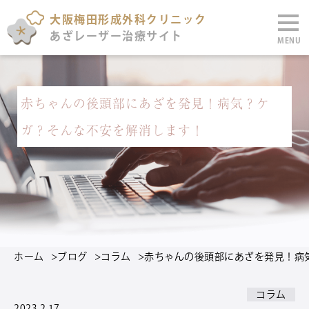
大阪梅田形成外科クリニック
あざレーザー治療サイト
MENU
赤ちゃんの後頭部にあざを発見！病気？ケ
ガ？そんな不安を解消します！
ホーム
>
ブログ
>
コラム
>
赤ちゃんの後頭部にあざを発見！病
コラム
2023.2.17