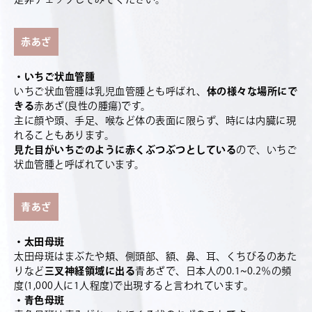
赤あざ
・いちご状血管腫
いちご状血管腫は乳児血管腫とも呼ばれ、
体の様々な場所にで
きる
赤あざ
(
良性の腫瘍
)
です。
主に顔や頭、手足、喉など体の表面に限らず、時には内臓に現
れることもあります。
見た目がいちごのように赤くぶつぶつとしている
ので、いちご
状血管腫と呼ばれています。
青あざ
・太田母斑
太田母斑はまぶたや頬、側頭部、額、鼻、耳、くちびるのあた
りなど
三叉神経領域に出る
青あざで、日本人の
0.1~0.2
％の頻
度
(1,000
人に
1
人程度
)
で出現すると言われています。
・青色母斑