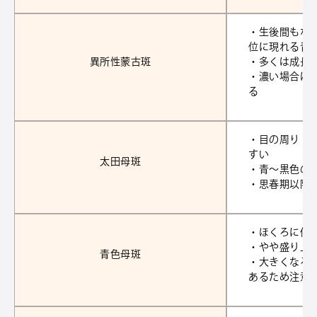
・生後間もな
位に現れる青
異所性蒙古斑
・多くは成長
・濃い場合は
る
・目の周り・
すい
太田母斑
・青～黒色の
・思春期以降
・ほくろに似
・やや盛り上
青色母斑
・大きくなる
あるため注意