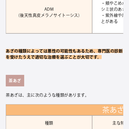
・頬やこめか
ADM
シミ状のあざ
（後天性真皮メラノサイトーシス）
・紫外線や摩
とがある
あざの種類によっては悪性の可能性もあるため、専門医の診断
を受けたうえで適切な治療を選ぶことが大切です。
茶あざ
茶あざは、主に次のような種類があります。
茶あざ
種類
主な特