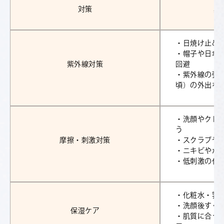
対策
具
・日焼け止め
・帽子や日傘
紫外線対策
回避
・紫外線の強い
頃）の外出を
・洗顔やクレ
う
摩擦・刺激対策
・スクラブや
・ニキビやか
・低刺激の化
・化粧水・乳
・洗顔後すぐ
保湿ケア
・肌質に合っ