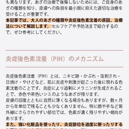
も異なります。あざの治療で後悔しないためには、ご自身のあ
ざの種類を知り、皮膚への負担を最小限に抑えた適切な治療を
受けることが重要です。
本記事では、大人のあざの種類や炎症後色素沈着の原因、治療
法について解説します。
セルフケアや予防法まで紹介するの
で、ぜひ参考にしてください。
炎症後色素沈着（PIH）のメカニズム
炎症後色素沈着（PIH）とは、ニキビ跡・かぶれ・虫刺され・
日焼け・やけどなど、肌に炎症や刺激が起こった後に現れる色
素沈着のことです。炎症により過剰にメラニンが生成されるこ
とで、赤色や茶色いシミのようなあざが残ります。
皮膚の回復とともに自然に薄くなる場合もありますが、数ヶ月
から年単位で残ることも少なくありません。特に顔や手など紫
外線にさらされやすい部位では、色素が濃く残りやすい傾向が
あります。
また、強い化粧品を使ったり、炎症部位を過度に擦ったりする