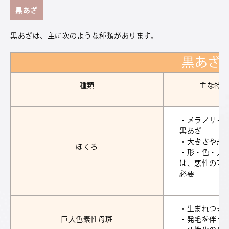
黒あざ
黒あざは、主に次のような種類があります。
黒あざ
種類
主な特
・メラノサイ
黒あざ
・大きさや形
ほくろ
・形・色・大
は、悪性の可
必要
・生まれつき
巨大色素性母斑
・発毛を伴う