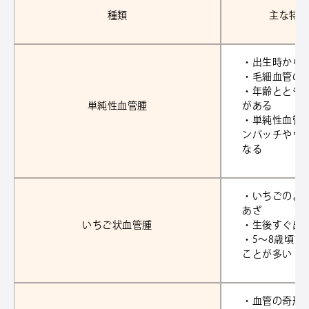
種類
主な特
・出生時から
・毛細血管の
・年齢ととも
単純性血管腫
がある
・単純性血管
ンパッチやウ
なる
・いちごのよ
あざ
いちご状血管腫
・生後すぐ出
・5～8歳頃ま
ことが多い
・血管の奇形