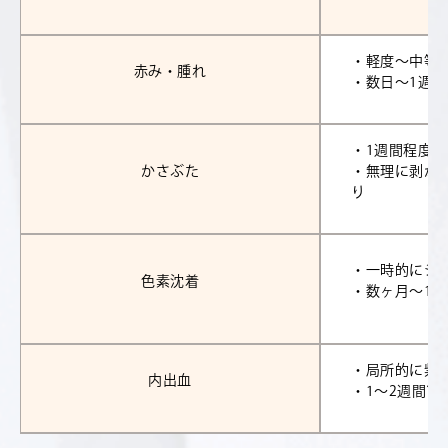
・軽度～中等
赤み・腫れ
・数日～1週
・1週間程度
かさぶた
・無理に剥が
り
・一時的にシ
色素沈着
・数ヶ月～1
・局所的に紫
内出血
・1～2週間で