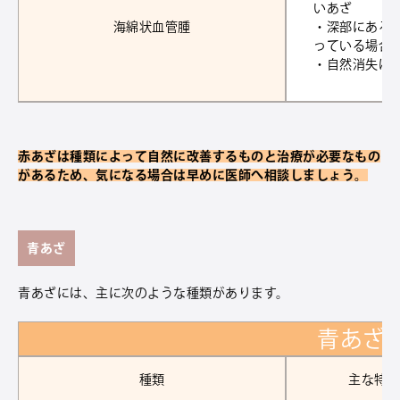
いあざ
海綿状血管腫
・深部にある
っている場合
・自然消失は
赤あざは種類によって自然に改善するものと治療が必要なもの
があるため、気になる場合は早めに医師へ相談しましょう。
青あざ
青あざには、主に次のような種類があります。
青あざ
種類
主な特