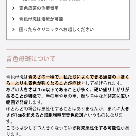
青色母斑の治療費用
青色母斑は治療が可能
困ったらクリニックへお越しください
青色母斑について
青色母斑は
青あざの一種で、私たちによくできる通常の「ほく
ろ」よりも青色が強くなることが症状
として挙げられます。
あざの
大きさは１㎝以下であることが多く、硬い盛り上がりが
あることが特徴
で、手の甲や足の甲、顔や背中など
非常に広い
範囲で発症
します。
ほとんどの場合は悪性化することはありませんが、まれに
大き
さが1㎝を超えると細胞増殖型青色母斑
というものになりま
す。
こちらは少しずつ大きくなっていき
将来悪性化する可能性
があ
ります。