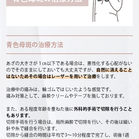
青色母斑の治療方法
あざの大きさが１㎝以下である場合は、悪性化する心配がない
のでそのままにしておいても大丈夫ですが、
自然に消えること
はないためその場合はレーザーを用いて治療
をします。
治療中の痛みは、輪ゴムではじいたような感覚です。
痛み対策として、麻酔クリームやテープを施しております。
また、ある程度年齢を重ねた後に
外科的手術で切除を行うこと
もあります。
切除手術を行う場合は、局所麻酔で切除を行い、その後は細い
針や糸で縫合を行います。
切除から縫合の時間は平均で3～10分程度で完了し、術後1週