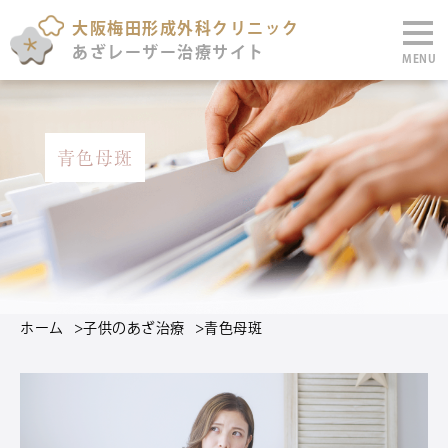
大阪梅田形成外科クリニック
あざレーザー治療サイト
MENU
青色母斑
ホーム
>
子供のあざ治療
>
青色母斑