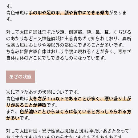
す。
青色母斑は
手の甲や足の甲、顔や背中にできる傾向
がありま
す。
対して太田母斑はまぶたや頬、側頭部、額、鼻、耳、くちびる
のあたりなど三叉神経領域に出る青あざで知られており、異所
性蒙古斑はおしりや腰以外の部位にできることが多いです。
ちなみに蒙古斑自体はおしりや腰に現れることが多く、青あざ
自体は体のどこにでもできるものになっています。
あざの状態
次にできたあざの状態についてです。
青色母斑は
大きさが１㎝以下であることが多く、硬い盛り上が
りがあることが特徴
です。
また、
色が濃いことからほくろに似ているとおっしゃられる方
が多い
です。
対して太田母斑・異所性蒙古斑(蒙古斑)は平たいあざとなって
おり大きさも小さいものから大きいものまでまちまちです。